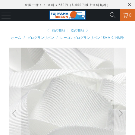
全国一律！！ 送料￥280円（5,000円以上送料無料）
0
前の商品
|
次の商品
ホーム
/
グログランリボン
/
レーヨングログランリボン 15MM 9.14M巻