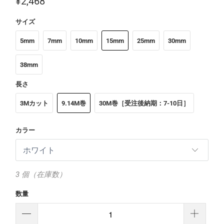
¥2,468
サイズ
5mm
7mm
10mm
15mm
25mm
30mm
38mm
長さ
3Mカット
9.14M巻
30M巻［受注後納期：7-10日］
カラー
3 個（在庫数）
数量