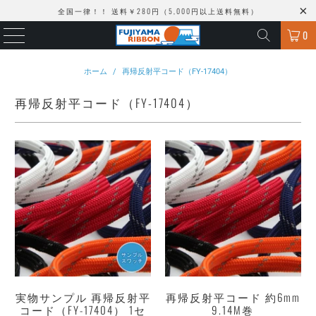
全国一律！！ 送料￥280円（5,000円以上送料無料）
0
ホーム
/
再帰反射平コード（FY-17404）
再帰反射平コード（FY-17404）
実物サンプル 再帰反射平
再帰反射平コード 約6mm
コード（FY-17404） 1セ
9.14M巻