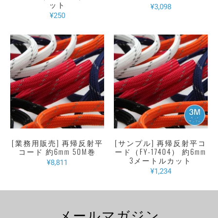
ット
¥3,098
¥250
[業務用販売] 再帰反射平
[サンプル] 再帰反射平コ
コード 約6mm 50M巻
ード（FY-17404） 約6mm
3メートルカット
¥8,811
¥1,234
メールマガジン