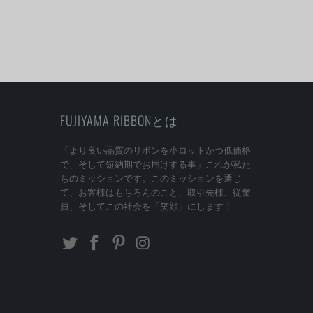
FUJIYAMA RIBBONとは
「より良い品質のリボンを小ロットかつ低価格
で、そして短納期でお届けする事」これが私た
ちのミッションです。このミッションを通じ
て、お客様はもちろんのこと、取引先様、従業
員、そしてこの社会を「笑顔」にします！