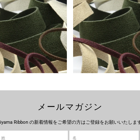
¥8,474
¥8,474
¥11,642
¥11,642
メールマガジン
ujiyama Ribbon の新着情報をご希望の方はご登録をお願いいたしま