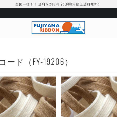
全国一律！！ 送料￥280円（5,000円以上送料無料）
ド（FY-19206）
¥1,104
¥1,104
¥250
¥250