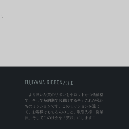
す。
FUJIYAMA RIBBONとは
「より良い品質のリボンを小ロットかつ低価格
で、そして短納期でお届けする事」これが私た
ちのミッションです。このミッションを通じ
て、お客様はもちろんのこと、取引先様、従業
員、そしてこの社会を「笑顔」にします！