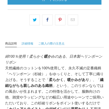
商品説明
詳細情報
ご購入の際の注意点
綿100％使用！柔らかく
暖か
みのある、日本製ヘリンボーン
リボン
天然繊維のコットンを100%使用して、永久不滅の定番織柄
「ヘリンボーン（杉綾）」をゆっくりと、そして丁寧に織り
上げる。そうすることで「
柔らかく、暖かみがあり
」、「
繊
細ながらも親しみのある織柄
」という、このリボンならでは
の風合いが生まれます。この特徴を活かして、服飾向けの
他、雑貨やラッピングなどの幅広い用途やシーンでご採用い
ただいており、この杉綾リボンをポイント使いするだけで