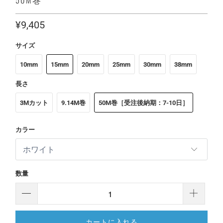
¥9,405
サイズ
10mm
15mm
20mm
25mm
30mm
38mm
長さ
3Mカット
9.14M巻
50M巻［受注後納期：7-10日］
カラー
数量
カートに入れる