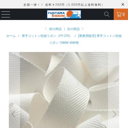
全国一律！！ 送料￥280円（5,000円以上送料無料）
0
前の商品
|
次の商品
ホーム
/
厚手コットン杉綾リボン（FY-270）
/
[業務用販売] 厚手コットン杉綾
リボン 15MM 50M巻