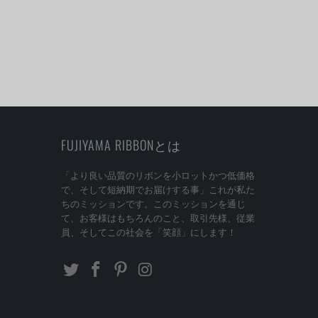
FUJIYAMA RIBBONとは
「より良い品質のリボンを小ロットかつ低価格
で、そして短納期でお届けする事」これが私た
ちのミッションです。このミッションを通じ
て、お客様はもちろんのこと、取引先様、従業
員、そしてこの社会を「笑顔」にします！