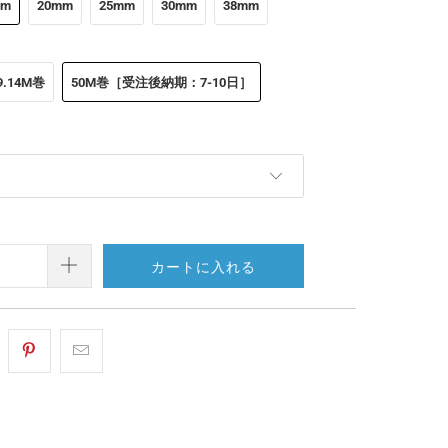
mm
20mm
25mm
30mm
38mm
9.14M巻
50M巻［受注後納期：7-10日］
カートに入れる