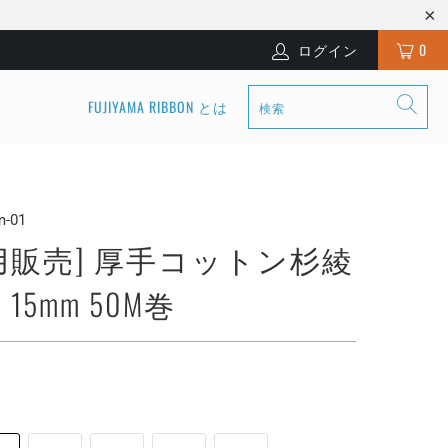
ログイン
0
FUJIYAMA RIBBON とは
m-01
用販売] 厚手コットン杉綾
15mm 50M巻