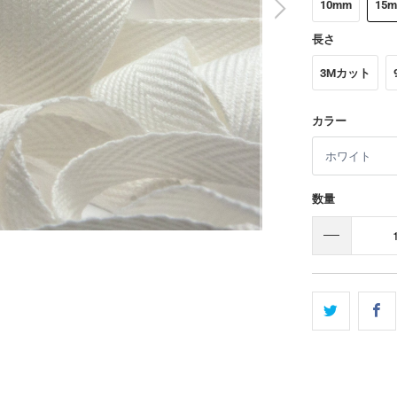
10mm
15
長さ
3Mカット
カラー
数量