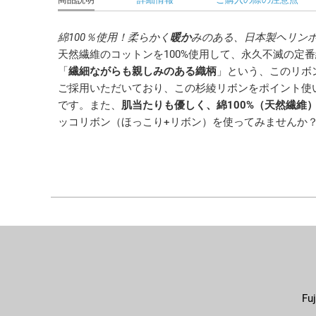
綿100％使用！柔らかく
暖か
みのある、日本製ヘリン
天然繊維のコットンを100%使用して、永久不滅の定
「
繊細ながらも親しみのある織柄
」という、このリボ
ご採用いただいており、この杉綾リボンをポイント使
です。また、
肌当たりも優しく、綿100%（天然繊
ッコリボン（ほっこり+リボン）を使ってみませんか
F