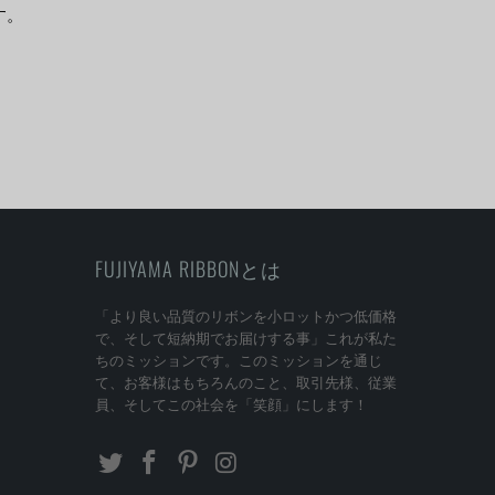
す。
FUJIYAMA RIBBONとは
「より良い品質のリボンを小ロットかつ低価格
で、そして短納期でお届けする事」これが私た
ちのミッションです。このミッションを通じ
て、お客様はもちろんのこと、取引先様、従業
員、そしてこの社会を「笑顔」にします！