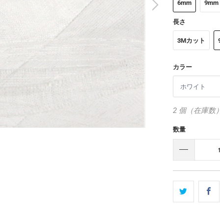
6mm
9mm
長さ
3Mカット
カラー
2 個（在庫数
数量