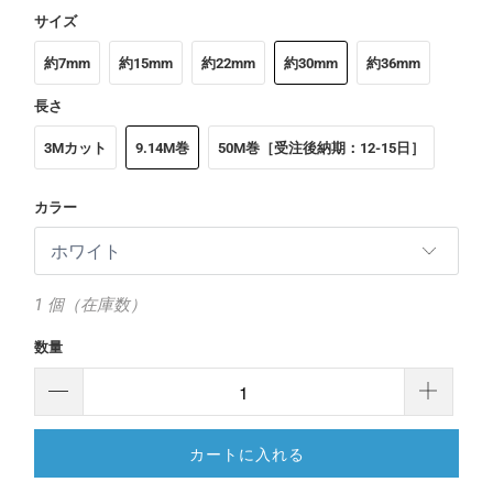
サイズ
約7mm
約15mm
約22mm
約30mm
約36mm
長さ
3Mカット
9.14M巻
50M巻［受注後納期：12-15日］
カラー
1 個（在庫数）
数量
カートに入れる