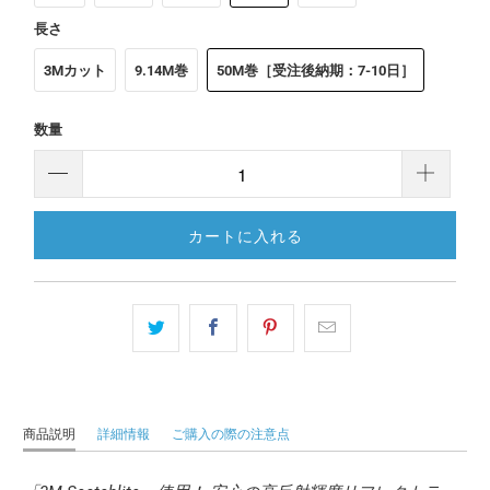
長さ
3Mカット
9.14M巻
50M巻［受注後納期：7-10日］
数量
カートに入れる
商品説明
詳細情報
ご購入の際の注意点