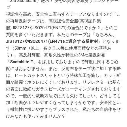
「3M Scotchlite」使用！ 安心の高反射輝度リフレクトテー
プ
視認性を高め、安全性に寄与するテープとなりますので「こ
の再帰反射テープは、高視認性安全服(高視認作業
服)JIST8127やISO20471(EN471)の適合品ですか？」とのご
質問を多くいただきます。私たちのテープは「
もちろん、
JIST8127やISO20471(EN471)に適合する反射材
」となりま
す（50mm巾以上、各クラス毎に使用面積などの基準あ
り）。高反射輝度、高耐久性が特長の3M社製反射布
「
Scotchlite™
」を採用しておりますので輝度に関するご心
配にはおよびません。また、反射布をテープ状に加工する際
は、ヒートカットスリットという特殊加工を施し、カット断
面が綺麗でホツレにくくしております。リフレクターは基布
の表面に微細なガラスビーズがコーティングされております
ので、一般的な裁断方法では刃も欠けてしまい、どうしても
加工断面がホツレやすくなってしまうからです。安全性とい
う機能性に扱いやすさもプラスされた、私たちの自信作をぜ
ひあなたも使ってみませんか？