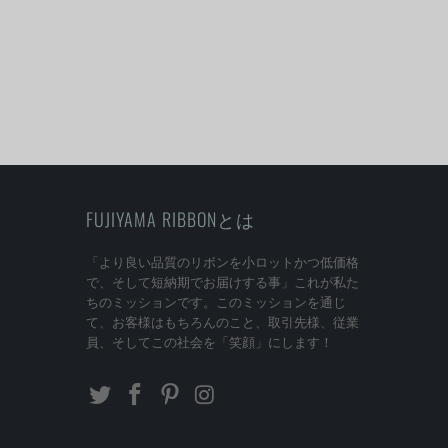
FUJIYAMA RIBBONとは
「より良い品質のリボンを小ロットかつ低価格
で、そして短納期でお届けする事」これが私た
ちのミッションです。このミッションを通じ
て、お客様はもちろんのこと、取引先様、従業
員、そしてこの社会を「笑顔」にします！