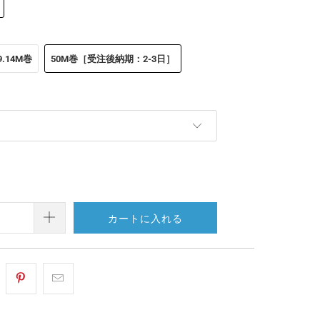
9.14M巻
50M巻［受注後納期：2-3日］
）
カートに入れる