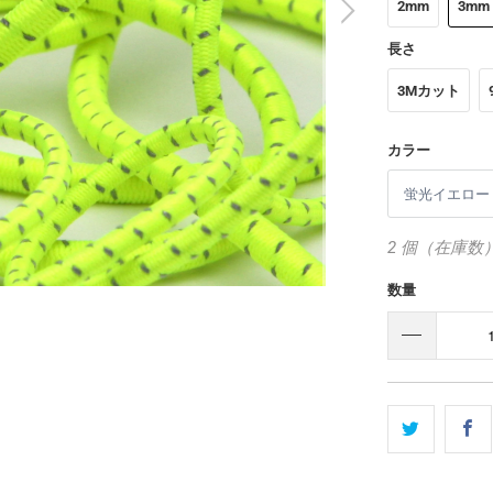
2mm
3mm
長さ
3Mカット
カラー
2 個（在庫数
数量