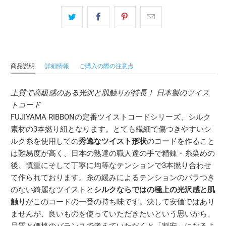
商品説明
詳細情報
ご購入の際の注意点
上質で高級感のある光沢と肌触りが特長！ 日本製のツイス
トコード
FUJIYAMA RIBBONの定番ツイストコードシリーズ、シルク
素材の3本撚り紐となります。とても繊細で傷つきやすいシ
ルク糸を使用しての
秀逸なツイスト形状
のコードを作ること
は難易度が高く、日本の熟達の職人達の手で精錬・糸染めの
後、慎重にそして丁寧に均等なテンションで3本撚り合わせ
て作られております。糸の緩みによるテンションのバラつき
のない綺麗なツイストと
シルクならではの極上の光沢感と肌
触り
がこのコードの一番の持ち味です。決して安価ではあり
ませんが、良いものを使っていただきたいという思いから、