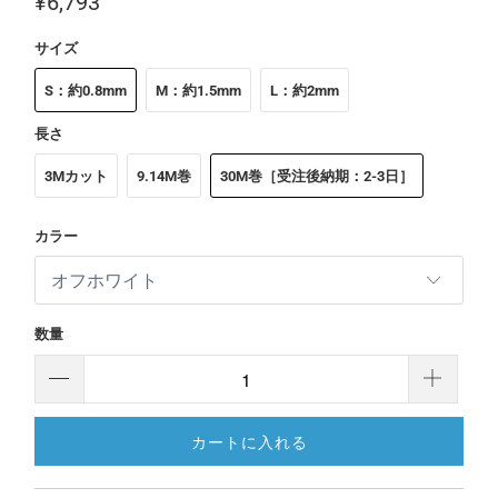
¥6,793
サイズ
S：約0.8mm
M：約1.5mm
L：約2mm
長さ
3Mカット
9.14M巻
30M巻［受注後納期：2-3日］
カラー
数量
カートに入れる