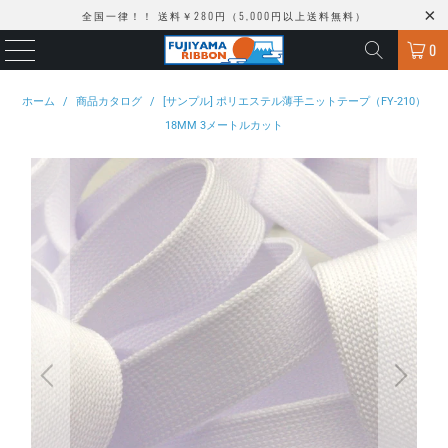
全国一律！！ 送料￥280円（5,000円以上送料無料）
0
ホーム
/
商品カタログ
/
[サンプル] ポリエステル薄手ニットテープ（FY-210）
18MM 3メートルカット