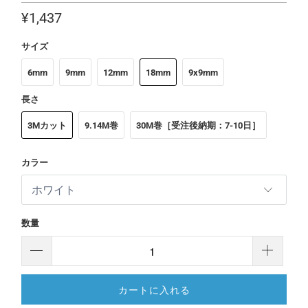
¥1,437
サイズ
6mm
9mm
12mm
18mm
9x9mm
長さ
3Mカット
9.14M巻
30M巻［受注後納期：7-10日］
カラー
数量
カートに入れる