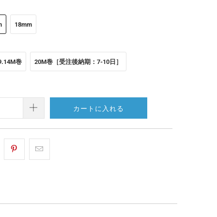
m
18mm
9.14M巻
20M巻［受注後納期：7-10日］
カートに入れる