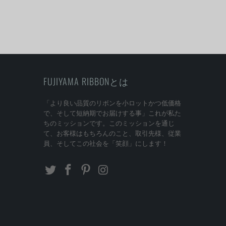
FUJIYAMA RIBBONとは
「より良い品質のリボンを小ロットかつ低価格
で、そして短納期でお届けする事」これが私た
ちのミッションです。このミッションを通じ
て、お客様はもちろんのこと、取引先様、従業
員、そしてこの社会を「笑顔」にします！