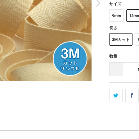
サイズ
9mm
12m
長さ
3Mカット
数量