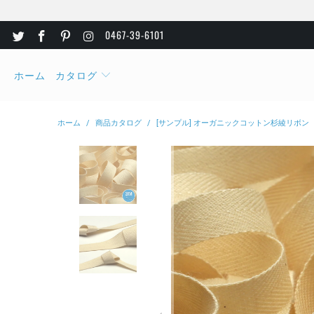
0467-39-6101
ホーム
カタログ
ホーム
/
商品カタログ
/
[サンプル] オーガニックコットン杉綾リボン（FY